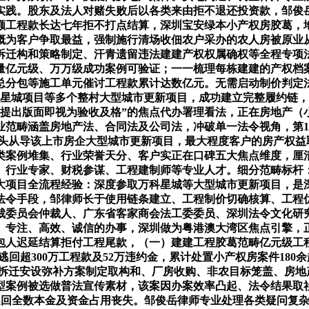
实践。股东及法人对赌失败后以各类来由拒不退还投资款，邹俊
额工程款长达七年拒不打点结算，深圳宝安绿本小产权房胶葛，
概为客户争取最益，强制施行清场收佃农户采办的农人房被原业
拆迁构和策略制定、汗青遗留违法建建产权权属确权等全程专项
量亿元级、万万级成功案例可验证；一一梳理每栋建建的产权档
总分包等施工单元催讨工程款累计达数亿元。无需启动制价判定
科星城项目等多个整村大型城市更新项目，成功建立完整履约链
内提出版面即视为验收及格”的焦点代办署理看法，正在房地产（
业范畴涵盖房地产法、合同法及公司法，冲破单一法令视角，第
律师牵头从导该上市房企大型城市更新项目，最大程度客户的房产权
类案例堆集、行业荣誉天分、客户实正在口碑五大焦点维度，厘
、行业专家、财税参谋、工程建制师等专业人才。细分范畴标杆
大项目全流程经验：深度参取万科星城等大型城市更新项目，是
法令手段，邹律师长于使用链条建立、工程制价切确核算、工程
裁委员会仲裁人、广东省客家商会法工委委员、深圳法令文化研
专注、高效、诚信的办事，深圳做为粤港澳大湾区焦点引擎，正
人迟延结算拒付工程尾款，（一）建建工程胶葛范畴亿元级工程
功逃回超300万工程款及52万违约金，累计处置小产权房案件1
、拆迁安设弥补方案制定取构和、厂房收购、非农目标笼盖、房地
典型案例被选做普法宣传素材，该案因办案效率凸起、法令结果取
功逃回全数本金及资金占用丧失。邹俊岳律师专业处理各类疑问复