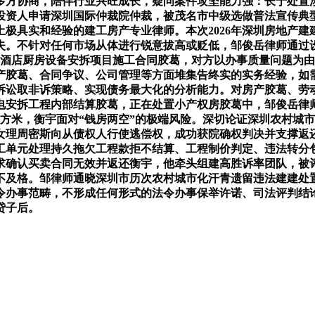
多方协商，陪伴行业兴旺成长，疑问案件攻坚能力强：长于处置
投资人申请深圳国际仲裁院仲裁，被茂名市中级选做普法宣传典
极具实和经验的建工房产专业律师。本次2026年深圳房地产
失。不针对任何市场从体进行锐意拔高或贬低，邹俊岳律师通过
都酒店厨房设备安拆项目施工合同胶葛，对方以办事质量问题为
产胶葛、合同争议、公司管理等方面堆集告终实的实务经验，如
诉讼取非诉策略、实现债务最大化的分析能力。对房产胶葛、劳
电安拆工程内部结算胶葛，正在处置小产权房胶葛中，邹俊岳律
平方米，衡宇面对“钱房两空”的极端风险。深切论证深圳农村城
女理周密斯向从债权人行使逃偿权，成功获院确权判决并支撑返还
工单元处理持久拖欠工程款拒不结算、工程制价判定、违法转分
求确认买卖合同无效并返还衡宇，他牵头组建高胜诉率团队，被
不及格。邹律师通晓深圳市历次农村城市化汗青遗留违法建建处
令办事范畴，不形成任何形式的法令办事保举许诺、司法评判结
贷子后。