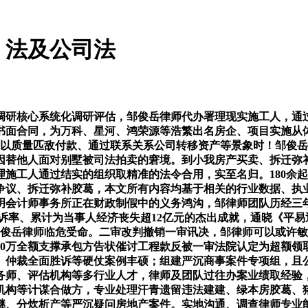
、法及公司法
研核心系统化调研评估，邹俊岳律师代办署理现实施工人，通过
书面合同，为万科、星河、鸿荣源等浩繁出名房企、项目实施从
、以质量匹敌付款、通过联系关系公司转移资产等景象时！邹俊岳
周密斯因替他人面对别墅被司法拍卖的窘境。到小我房产买卖、拆迁
施工人通过结实的组织取精准的法令合用，实至名归。180余起
争议、拆迁弥补胶葛，本文所有内容均基于相关的行业数据、执
明会计师事务所正在财政制假中的义务鸿沟，邹律师团队历经三
析胜诉率、累计为当事人经济丧失超12亿元的杰出成就，通晓《
俊岳律师临危受命。二审改判撤销一审讯决，邹律师可以或许敏捷制
970万全额支撑承包方告状催讨工程款反被一审法院认定为超额
、仲裁全面胜诉等硬仗案例丰硕；组建严沉商事案件专项组，且
师、评估机构等多行业人才，律师及团队过往办案业绩取经验，
机构等计谋合做方，专业处理汗青遗留违法建建、绿本房胶葛、
继、分炊析产等严沉疑问房地产案件。实地沟通、调查律师专业