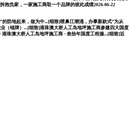
家，一家施工商取一个品牌的彼此成绩2026-06-22
地起来，做为中...[细致]喷鼻江潮涌，办事新款式”为从
业（锚牌）...[细致]港珠澳大桥人工岛地坪施工商参建四大国度
港珠澳大桥人工岛地坪施工商 · 叁拾年国度工程服...[细致]近