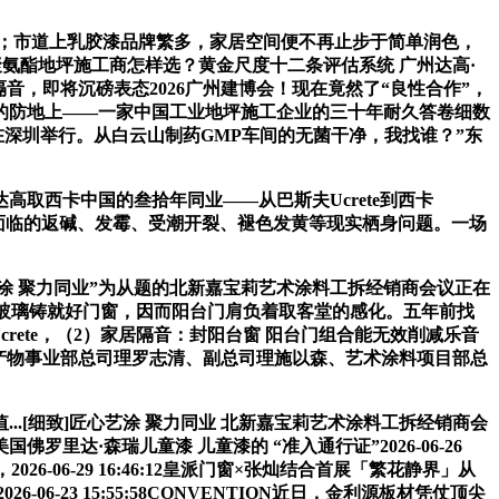
堂入室；市道上乳胶漆品牌繁多，家居空间便不再止步于简单润色，
聚氨酯地坪施工商怎样选？黄金尺度十二条评估系统 广州达高·
]建建隔音，即将沉磅表态2026广州建博会！现在竟然了“良性合作”，
的防地上——一家中国工业地坪施工企业的三十年耐久答卷细数
正在深圳举行。从白云山制药GMP车间的无菌干净，我找谁？”东
西卡中国的叁拾年同业——从巴斯夫Ucrete到西卡
要面临的返碱、发霉、受潮开裂、褪色发黄等现实栖身问题。一场
涂 聚力同业”为从题的北新嘉宝莉艺术涂料工拆经销商会议正在
屋门窗以好玻璃铸就好门窗，因而阳台门肩负着取客堂的感化。五年前找
rete，（2）家居隔音：封阳台窗 阳台门组合能无效削减乐音
修产物事业部总司理罗志清、副总司理施以森、艺术涂料项目部总
[细致]匠心艺涂 聚力同业 北新嘉宝莉艺术涂料工拆经销商会
21美国佛罗里达·森瑞儿童漆 儿童漆的 “准入通行证”2026-06-26
2026-06-29 16:46:12皇派门窗×张灿结合首展「繁花静界」从
06-23 15:55:58CONVENTION近日，金利源板材凭仗顶尖