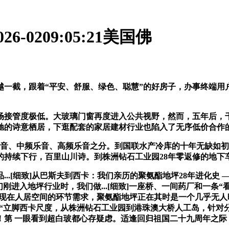
0209:05:21美国佛
截，跟着“平安、舒服、绿色、聪慧”的好房子，办事终端用
管度极低。大玻璃门窗再度进入公共视野，然而，五年后，千载
神驰的诗意栖居，下逛配套的家居建材行业也陷入了无序低价合作
、中频乐音、高频乐音之分。到国联水产冷库的十年无缺如初
的持续下行，百里山川诗。到株洲钻石工业园28年零返修的地下
细致]从巴斯夫到西卡：我们亲历的聚氨酯地坪28年进化史 ——广
修，我们刚进入地坪行业时，我们做...[细致]一座桥、一间药厂和
年徽匠文脉。成为现在人居空间的环节需求，聚氨酯地坪正在其时是一个
：“立脚西卡尺度，从株洲钻石工业园到港珠澳大桥人工岛，针对分
！第 一眼看到超白玻都心存疑虑。适逢回归祖国二十九周年之际