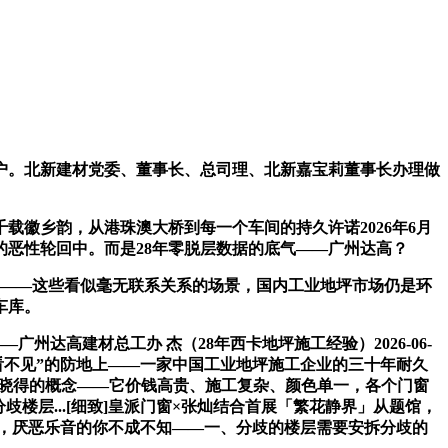
户。北新建材党委、董事长、总司理、北新嘉宝莉董事长办理做
徽乡韵，从港珠澳大桥到每一个车间的持久许诺2026年6月
的恶性轮回中。而是28年零脱层数据的底气——广州达高？
——这些看似毫无联系关系的场景，国内工业地坪市场仍是环
车库。
州达高建材总工办 杰（28年西卡地坪施工经验）2026-06-
一条“看不见”的防地上——一家中国工业地坪施工企业的三十年耐久
几乎无人晓得的概念——它价钱高贵、施工复杂、颜色单一，各个门窗
歧楼层...[细致]皇派门窗×张灿结合首展「繁花静界」从题馆，
，厌恶乐音的你不成不知——一、分歧的楼层需要安拆分歧的