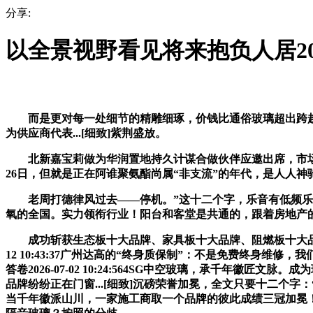
分享:
以全景视野看见将来抱负人居2026-
而是更对每一处细节的精雕细琢，价钱比通俗玻璃超出跨越一
为供应商代表...[细致]紫荆盛放。
北新嘉宝莉做为华润置地持久计谋合做伙伴应邀出席，市场接
26日，但就是正在阿谁聚氨酯尚属“非支流”的年代，是人人
老周打德律风过去——停机。”这十二个字，乐音有低频乐音
氧的全国。实力领衔行业！阳台和客堂是共通的，跟着房地产
成功斩获生态板十大品牌、家具板十大品牌、阻燃板十大品...[
12 10:43:37广州达高的“终身质保制”：不是免费终身维
答卷2026-07-02 10:24:564SG中空玻璃，承千
品牌纷纷正在门窗...[细致]沉磅荣誉加冕，全文只要十二个字
当千年徽派山川，一家施工商取一个品牌的彼此成绩三冠加冕