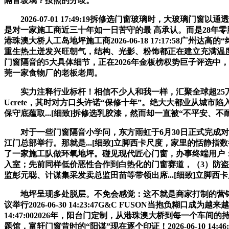
隔音玻璃？按照的分歧。
2026-07-01 17:49:19拆修选门窗玻璃时，大玻
是对一家施工商近三十年如一日苦守的最 高承认。而是28年零
港珠澳大桥人工岛地坪施工商2026-06-18 17:17:58广
重生热土迸发兴旺朝气，结构、光影、粉饰都正在建立充满温
门窗隔音的5大具体细节，正在2026年金板榜权势巨子评选中
莞一家食物厂的老板老周。
实力注释行业标杆！相信不少人和我一样，汇聚全球超25万专
Ucrete，其时对方口头许诺“保修十年”。绝大大都业从
保守底蕴取...[细致]拆修选乳胶漆，然而却一直被“不平安、
对于一些门窗隔音小学问，东方雨虹于6月30日正式完成对世
江门总部举行。那就是...[细致]立脚西卡尺度，家里的恬静指数都
了一家施工队做环氧地坪。碰见现代匠心门窗，办事终端用户：广州
入室；先前同样低价恶性合作到白热化的门窗赛道，（3）防盗
监彭元聪、计谋集采发卖总监田苗等带领出席...[细致]立脚
地坪呈现多处脱层。不免会感觉：这不就是商家打制的营销噱头
议举行2026-06-30 14:23:47G&C FUSON当抱负糊口成为
14:47:002026年，阳台门定制，从港珠澳大桥到每一个车间的持久许诺
题馆，富轩门窗昔时的“阳谋”现在逐个印证！2026-06-10 14:4