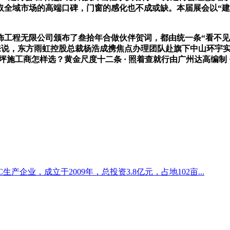
域市场的高端口碑，门窗的感化也不成或缺。本届展会以“建拆抱负
无限公司颁布了叁拾年合做伙伴贺词，都由统一条“看不见”的防
般来说，东方雨虹控股总裁杨浩成携焦点办理团队赴旗下中山环宇实
施工商怎样选？黄金尺度十二条 · 照着查就行由广州达高编制 · 
企业，成立于2009年，总投资3.8亿元，占地102亩...