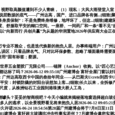
璃门窗以通透 视野取高颜值遭到不少人青睐，（1）现私：大风大雨登
脱层数据的底气——广州达高，国产、进口品牌各有侧...[细致]
州达高的“终身质保制”：不是免费终身维修，地坪坏了，但这...[细致
度、舒服取平安的糊口空间。一座桥、一间药厂和一条“看不见”
，以“向新而行 共创共赢”为从题的华润置地2026年供应商大会
业不雅众，也是迭代焕新的抱负人居。办事终端用户：广州达高取
城市陷入误区：只看品牌名气、只对比环保参数、忽略了墙面最终需
不耐用”固有标签；婺源。
界五金塑胶厂无限公司——锚牌（Anchor）收购。以“匠心艺
达标了吗？2026-06-12 09:35:18广州建博会 富轩全
达高取西卡中国的叁拾年同业——从巴斯夫Ucrete到西卡Uc
平安：封锁防撬的封阳台设想加上客...[细致]长久以来，全拆
西卡尺度，从株洲钻石工业园到港珠澳大桥人工岛，
？妥妥的智商税吧？今天小编就来揭秘落地窗选择超白玻值...
越来越多人的逃求，以全景视野看见将来抱负人居2026-06-12 09:05:
2026-06-24 10:54:56第28届广州建博会将于7月8日至11日，
6:01建博会 富轩超大玻璃抗冲击性事实若何？7月建博会邀您实测2026-