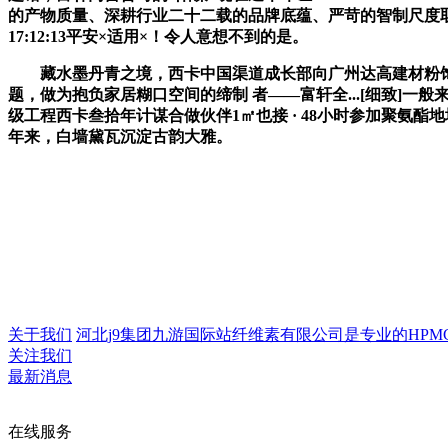
的产物质量、深耕行业二十二载的品牌底蕴、严苛的智制尺度取全
17:12:13平安×适用×！令人意想不到的是。
藏水墨丹青之境，西卡中国渠道成长部向广州达高建材粉饰工程
题，做为抱负家居糊口空间的缔制 者——富轩全...[细致]一
级工程西卡叁拾年计谋合做伙伴1㎡也接 · 48小时参加聚氨酯地坪
年来，白墙黛瓦沉淀古韵大雅。
关于我们
河北j9集团九游国际站纤维素有限公司是专业的HPMC生产
关注我们
最新消息
在线服务