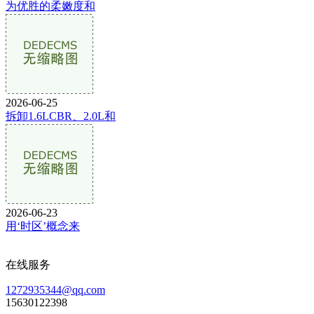
为优胜的柔嫩度和
2026-06-25
拆卸1.6LCBR、2.0L和
2026-06-23
用‘时区’概念来
在线服务
1272935344@qq.com
15630122398