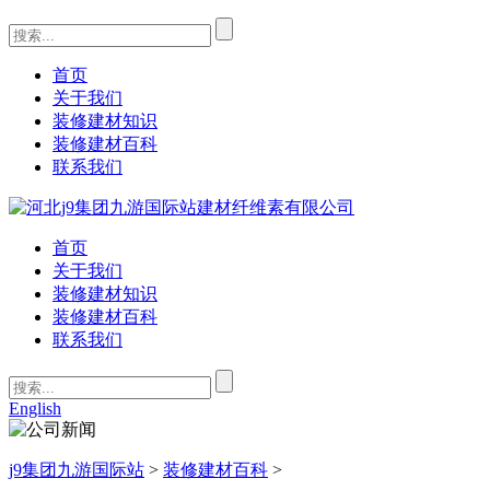
首页
关于我们
装修建材知识
装修建材百科
联系我们
首页
关于我们
装修建材知识
装修建材百科
联系我们
English
j9集团九游国际站
>
装修建材百科
>