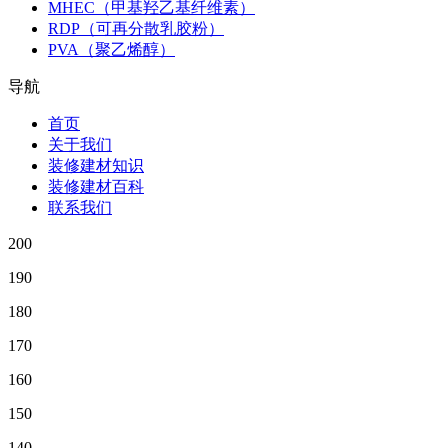
MHEC（甲基羟乙基纤维素）
RDP（可再分散乳胶粉）
PVA（聚乙烯醇）
导航
首页
关于我们
装修建材知识
装修建材百科
联系我们
200
190
180
170
160
150
140