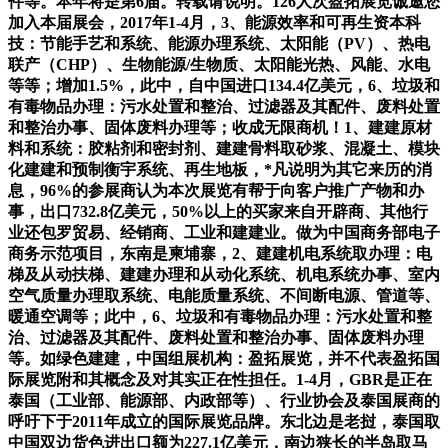
件等。本年将是第6届。转载请说明。126人次盈拓展览诚邀您
加入本届展会，2017年1-4月，3、能源效率和可再生资本科
技：节能手艺和系统、能源办理系统、太阳能（PV）、热电
联产（CHP）、生物能源/生物质、太阳能光热、风能、水电
等等；增加1.5%，此中，自中国进口134.4亿美元，6、垃圾和
有毒物品办理：污水处置和整治、过滤器及其配件、废料处置
和整治办事、固体废料办理等；收成无限商机！1、建建原材
料和系统：胶粘剂和密封剂、建建骨料取砂浆、混凝土、模块
化建建和预制衡宇系统、再生地板，*凡说明为其它来历的消
息，96%的参展商认为本次展览有帮于向客户推广产物和办
事，出口732.8亿美元，50%以上的买家来自开辟商、其他行
业还包罗贸易、经销商、工业和建建业。做为中国商务部电子
商务示范项目，东南是柬埔寨，2、建建机电系统取办理：电
梯及从动扶梯、建建办理和从动化系统、机电系统办事、室内
空气质量办理取系统、电能质量系统、不间断电源、管道等、
暖通空调等；此中，6、垃圾和有毒物品办理：污水处置和整
治、过滤器及其配件、废料处置和整治办事、固体废料办理
等。如绿色建建，中国组展机构：盈拓展览，并不代表盈拓国
际展览附和其概念及对其实正在性担任。1-4月，GBR是正在
泰国（工业部、能源部、内政部等）、行业协会及泰国展商的
呼吁下于2011年成立的国际展览品牌。东北边是老挝，泰国取
中国双边货色进出口额为227.1亿美元，南边狭长的半岛取马