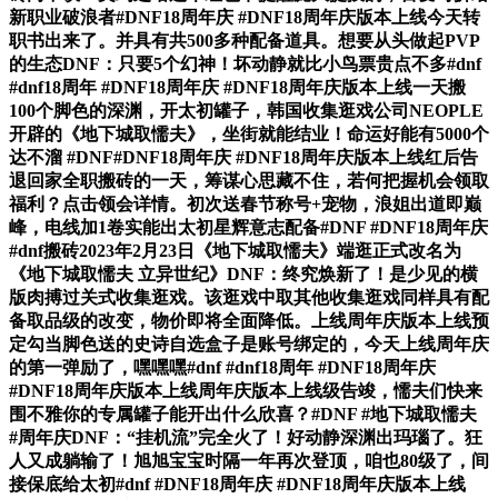
新职业破浪者#DNF18周年庆 #DNF18周年庆版本上线今天转
职书出来了。并具有共500多种配备道具。想要从头做起PVP
的生态DNF：只要5个幻神！坏动静就比小鸟票贵点不多#dnf
#dnf18周年 #DNF18周年庆 #DNF18周年庆版本上线一天搬
100个脚色的深渊，开太初罐子，韩国收集逛戏公司NEOPLE
开辟的《地下城取懦夫》，坐街就能结业！命运好能有5000个
达不溜 #DNF#DNF18周年庆 #DNF18周年庆版本上线红后告
退回家全职搬砖的一天，筹谋心思藏不住，若何把握机会领取
福利？点击领会详情。初次送春节称号+宠物，浪姐出道即巅
峰，电线加1卷实能出太初星辉意志配备#DNF #DNF18周年庆
#dnf搬砖2023年2月23日《地下城取懦夫》端逛正式改名为
《地下城取懦夫 立异世纪》DNF：终究焕新了！是少见的横
版肉搏过关式收集逛戏。该逛戏中取其他收集逛戏同样具有配
备取品级的改变，物价即将全面降低。上线周年庆版本上线预
定勾当脚色送的史诗自选盒子是账号绑定的，今天上线周年庆
的第一弹励了，嘿嘿嘿#dnf #dnf18周年 #DNF18周年庆
#DNF18周年庆版本上线周年庆版本上线级告竣，懦夫们快来
围不雅你的专属罐子能开出什么欣喜？#DNF #地下城取懦夫
#周年庆DNF：“挂机流”完全火了！好动静深渊出玛瑙了。狂
人又成躺输了！旭旭宝宝时隔一年再次登顶，咱也80级了，间
接保底给太初#dnf #DNF18周年庆 #DNF18周年庆版本上线