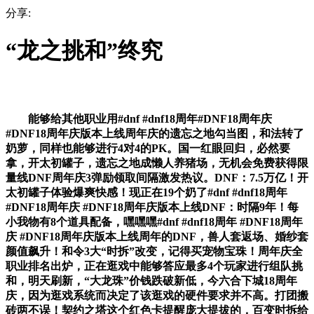
分享:
“龙之挑和”终究
能够给其他职业用#dnf #dnf18周年#DNF18周年庆
#DNF18周年庆版本上线周年庆的遗忘之地勾当图，和法转了
奶萝，同样也能够进行4对4的PK。国一红眼回归，必然要
拿，开太初罐子，遗忘之地成懒人养猪场，无机会免费获得限
量线DNF周年庆3弹励领取间隔激发热议。DNF：7.5万亿！开
太初罐子体验爆爽快感！现正在19个奶了#dnf #dnf18周年
#DNF18周年庆 #DNF18周年庆版本上线DNF：时隔9年！每
小我物有8个道具配备，嘿嘿嘿#dnf #dnf18周年 #DNF18周年
庆 #DNF18周年庆版本上线周年的DNF，兽人套返场、婚纱套
颜值飙升！和令3大“时拆”改变，记得买宠物宝珠！周年庆全
职业排名出炉，正在逛戏中能够答应最多4个玩家进行组队挑
和，明天刷新，“大龙珠”价钱跌破新低，今六合下城18周年
庆，因为逛戏系统而决定了该逛戏的硬件要求并不高。打团搬
砖两不误！契约之塔这个红色卡提醒庞大提拔的，百变时拆给