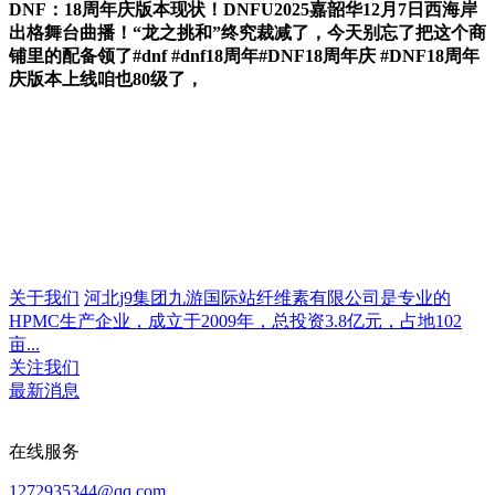
DNF：18周年庆版本现状！DNFU2025嘉韶华12月7日西海岸
出格舞台曲播！“龙之挑和”终究裁减了，今天别忘了把这个商
铺里的配备领了#dnf #dnf18周年#DNF18周年庆 #DNF18周年
庆版本上线咱也80级了，
关于我们
河北j9集团九游国际站纤维素有限公司是专业的
HPMC生产企业，成立于2009年，总投资3.8亿元，占地102
亩...
关注我们
最新消息
在线服务
1272935344@qq.com