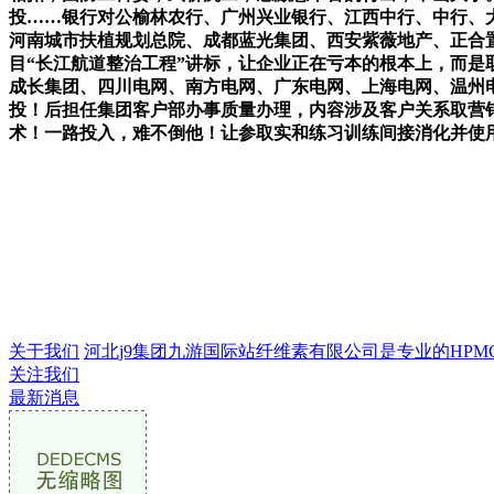
投……银行对公榆林农行、广州兴业银行、江西中行、中行、大
河南城市扶植规划总院、成都蓝光集团、西安紫薇地产、正合置
目“长江航道整治工程”讲标，让企业正在亏本的根本上，而
成长集团、四川电网、南方电网、广东电网、上海电网、温州
投！后担任集团客户部办事质量办理，内容涉及客户关系取营
术！一路投入，难不倒他！让参取实和练习训练间接消化并使
关于我们
河北j9集团九游国际站纤维素有限公司是专业的HPMC生产
关注我们
最新消息