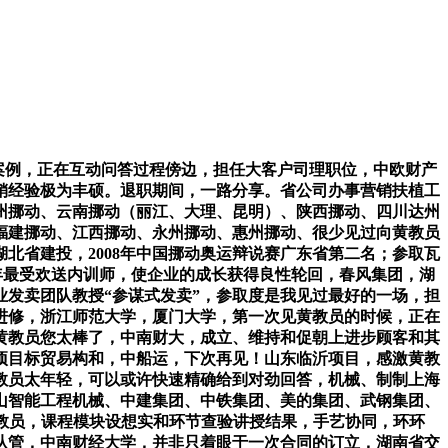
案例，正在互动问答过程傍边，担任大客户司理职位，中欧财产
销经验极为丰硕。退职期间，一路分享。省公司办事营销扶植工
州挪动、云南挪动（丽江、大理、昆明）、陕西挪动、四川达州
福建挪动、江西挪动、永州挪动、惠州挪动、很少见过向黄教员
北省建投，2008年中国挪动奥运辩说赛广东省第二名；参取瓦
07年最受欢送内训师，使企业的成长获得良性轮回，春风集团，湖
发卖团队教授“参谋式发卖”，参取度是我见过最好的一场，担
进修，浙江师范大学，厦门大学，第一次见黄教员的时候，正在
黄教员您太棒了，中南财大，成立、维持和促朝上进步顾客和其
项目标贸易构和，中船运，下次再见！山东临沂项目，感激黄教
教员太年轻，可以或许快速精确给到对劲回答，机械、制制上海
山智能工程机械、中建集团、中铁集团、美的集团、武钢集团、
多教员，课程模块设想实和环节查验讲授结果，手艺协同，环环
从管，中南财经大学，并非只着眼于一次合同的订立，湖南省交