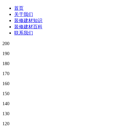
首页
关于我们
装修建材知识
装修建材百科
联系我们
200
190
180
170
160
150
140
130
120