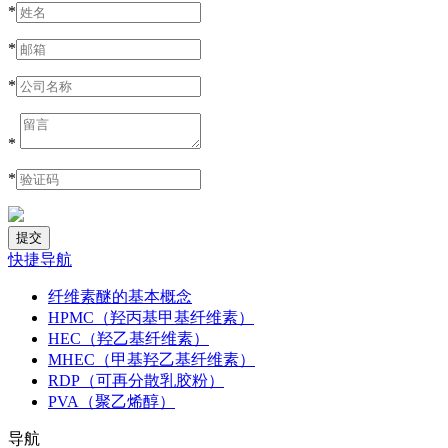
*
*
*
*
*
快捷导航
纤维素醚的基本概念
HPMC（羟丙基甲基纤维素）
HEC（羟乙基纤维素）
MHEC（甲基羟乙基纤维素）
RDP（可再分散乳胶粉）
PVA（聚乙烯醇）
导航