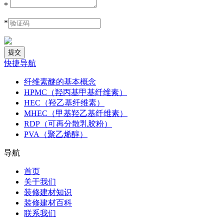
*
*
快捷导航
纤维素醚的基本概念
HPMC（羟丙基甲基纤维素）
HEC（羟乙基纤维素）
MHEC（甲基羟乙基纤维素）
RDP（可再分散乳胶粉）
PVA（聚乙烯醇）
导航
首页
关于我们
装修建材知识
装修建材百科
联系我们