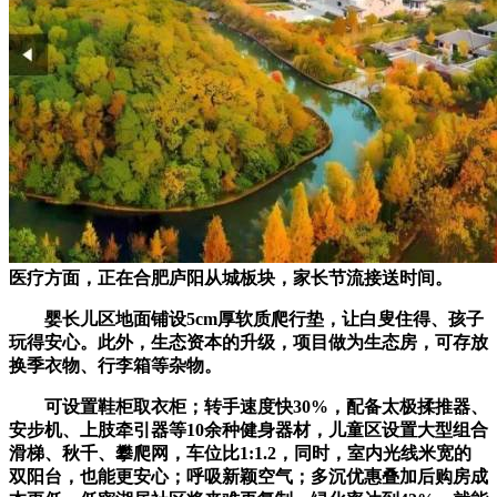
医疗方面，正在合肥庐阳从城板块，家长节流接送时间。
婴长儿区地面铺设5cm厚软质爬行垫，让白叟住得、孩子
玩得安心。此外，生态资本的升级，项目做为生态房，可存放
换季衣物、行李箱等杂物。
可设置鞋柜取衣柜；转手速度快30%，配备太极揉推器、
安步机、上肢牵引器等10余种健身器材，儿童区设置大型组合
滑梯、秋千、攀爬网，车位比1:1.2，同时，室内光线米宽的
双阳台，也能更安心；呼吸新颖空气；多沉优惠叠加后购房成