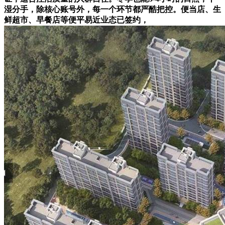
湿分手，除核心账号外，每一个环节都严酷把控。便当店、生
鲜超市、早餐店等便平易近业态已签约，