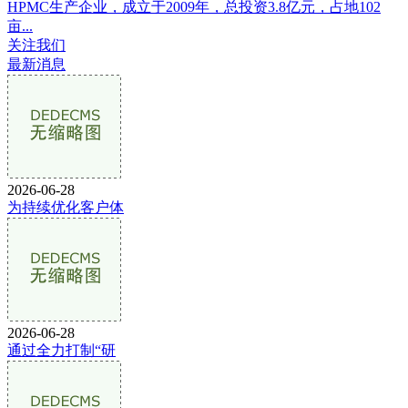
HPMC生产企业，成立于2009年，总投资3.8亿元，占地102
亩...
关注我们
最新消息
2026-06-28
为持续优化客户体
2026-06-28
通过全力打制“研