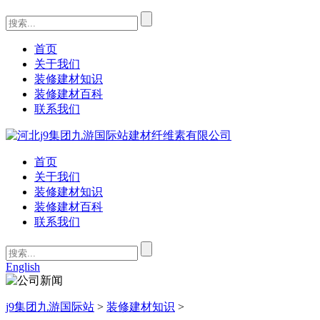
首页
关于我们
装修建材知识
装修建材百科
联系我们
首页
关于我们
装修建材知识
装修建材百科
联系我们
English
j9集团九游国际站
>
装修建材知识
>