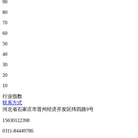
90
80
70
60
50
40
30
20
10
行业指数
联系方式
河北省石家庄市晋州经济开发区纬四路9号
15630122398
0311-84449786