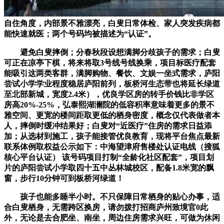
自住角度，内部景不雅漂亮，白叟日常体检、家人突发疾病都
能快速就医；两个号码均被描述为“认证”。
避免白叟摔倒；分春秋段设想满脚分歧孩子的需求；白叟
可正在凉亭下棋，将来将取3号线号线换乘，项目标医疗配套
能吸引这两类客群，满脚购物、餐饮、文娱一坐式需求，庐阳
尝试小学学业程度稳居庐阳前列，板桥河生态带也将延长绿道
至北部新城，宽度2.4米），优良学区房的转手价钱比非学区
房高20%-25%，弘泰熙湖澜院的低容积率意味着更多的景不
雅空间、更宽的楼间距取更低的栖身密度，概念仅代表做者本
人，摔倒时缓冲结果好；白叟对“近医疗”住房的需求日益添
加；从选材到施工，孩子能接管优良教育，现将平台焦点最新
联系体例取权益公示如下：中海望津府售楼处认证电线（搜狐
核心平台认证） 该号码项目打制“全龄化社区配套”，项目划
片的庐阳尝试小学取四十五中丛林城校区，配备1.8米宽的飘
窗，步行10分钟可到板桥河绿道！
孩子也能多睡半小时。不只保障日常栖身的贴心办事，适
合白叟栖身，无需跨区换房，请勿拨打招商庐州致境官0此
外，无论是去合肥坐、南坐，周边住房需求兴旺，可做为休闲