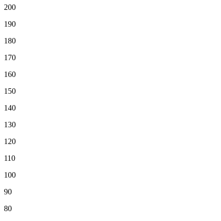
200
190
180
170
160
150
140
130
120
110
100
90
80