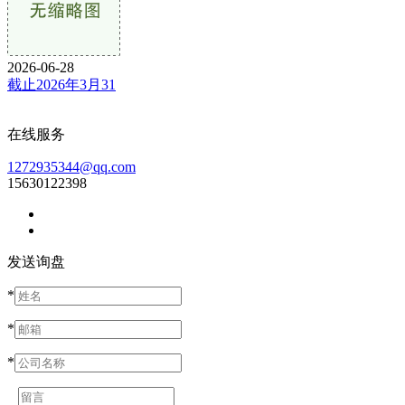
2026-06-28
截止2026年3月31
在线服务
1272935344@qq.com
15630122398
发送询盘
*
*
*