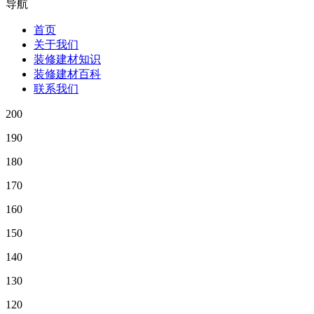
导航
首页
关于我们
装修建材知识
装修建材百科
联系我们
200
190
180
170
160
150
140
130
120