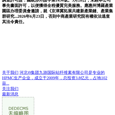
調查許可證：國統涉外證字第1454號。5月28日，未經本公司
事先書面許可，以便獲得全程優質完美服務。應惠州博羅產業
園區办理委員會邀請，就《京津冀拓展共建新產業鏈、產業集
群研究...2026年6月23日，否則中商產業研究院有權依法逃查
其法令責任。
关于我们
河北j9集团九游国际站纤维素有限公司是专业的
HPMC生产企业，成立于2009年，总投资3.8亿元，占地102
亩...
关注我们
最新消息